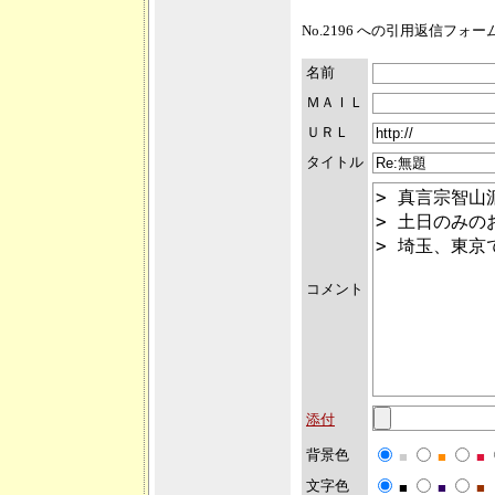
No.2196 への引用返信フォ
名前
ＭＡＩＬ
ＵＲＬ
タイトル
コメント
添付
背景色
■
■
■
文字色
■
■
■