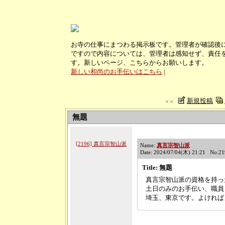
お寺の仕事にまつわる掲示板です。管理者が確認後
ですので内容については、管理者は感知せず、責任
す。新しいページ、こちらからお願いします。
新しい和尚のお手伝いはこちら
|
新規投稿
＜＜
無題
[2196] 真言宗智山派
Name:
真言宗智山派
Date: 2024/07/04(木) 21:21 No:2
Title: 無題
真言宗智山派の資格を持っ
土日のみのお手伝い、職員
埼玉、東京です。よければ