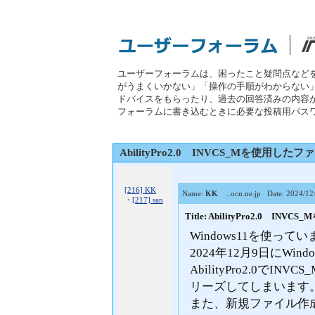
ユーザーフォーラムは、困ったこと疑問点など
がうまくいかない」「操作の手順がわからない
ドバイスをもらったり、過去の回答済みの内容
フォーラムに書き込むときに必要な投稿用パス
AbilityPro2.0 INVCS_Mを使用し
[216] KK
Name:
KK
..ocn.ne.jp
Date: 2024/12
・
[217] san
Title: AbilityPro2.0 
Windows11を使って
2024年12月9日にWi
AbilityPro2.0で
リーズしてしまいます
また、新規ファイル作成