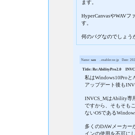
ます。
HyperCanvasやW
す。
何のバグなのでしょう
Name:
san
..enabler.ne.jp
Date: 202
Title: Re:AbilityPro
私はWindows10Pro
アップデート後もIN
INVCS_MはAbili
ですから、そもそもこれ
ないOSであるWind
多くのDAWメーカーがD
インの使用を不可にして