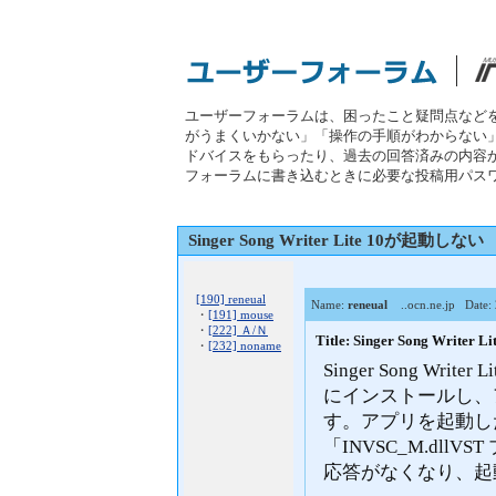
ユーザーフォーラムは、困ったこと疑問点など
がうまくいかない」「操作の手順がわからない
ドバイスをもらったり、過去の回答済みの内容
フォーラムに書き込むときに必要な投稿用パス
Singer Song Writer Lite 10が起動しない
[190] reneual
Name:
reneual
..ocn.ne.jp
Date: 
・
[191] mouse
・
[222] Ａ/Ｎ
Title: Singer Song Writ
・
[232] noname
Singer Song Writ
にインストールし、
す。アプリを起動し
「INVSC_M.dl
応答がなくなり、起