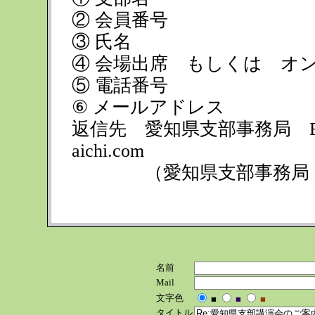
② 会員番号
③ 氏名
④ 会場出席 もしくは オ
⑤ 電話番号
⑥ メールアドレス
返信先 愛知県支部事務局 E-mail a
aichi.com
（愛知県支部事務局 
名前
Mail
文字色
■
■
■
タイトル