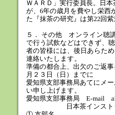
ＷＡＲＤ」実行委員長。日本
が、6年の歳月を費やし栄西
た『抹茶の研究』は第22回
５． その他 オンライン聴
で行う試飲などはできず、
者の皆様には、後日あらため
連絡いたします。
準備の都合上、出欠のご返事
月２３日（日）までに
愛知県支部事務局あてにメー
い申し上げます。
愛知県支部事務局 E-mail aichi-br
日本茶インストラクタ
① 支部名