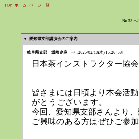
|
TOP
|
ホーム
|
ページ一覧
|
No.53 
▼ 愛知県支部講演会のご案内
岐阜県支部 坂﨑史麻
++ ..2025/02/13(木) 15:26 [53]
日本茶インストラクター協会
皆さまには日頃より本会活動
がとうございます。
今回、愛知県支部さんより、
ご興味のある方はぜひご参