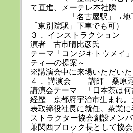
て直進、メーテレ本社隣
「名古屋駅」→地下鉄東
「東別院駅」下車でも可）
３． インストラクション
演者 古市晴比彦氏
テーマ「コンジキトウメイ
ティ―の提案～
※講演会中に来場いただいた
４． 講演会 講師 桑
講演会テーマ 「日本茶は
経歴 京都府宇治市生まれ。
表取締役社長に就任。茶業に
ストラクター協会創設メンバ
兼関西ブロック長として協会