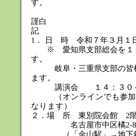
す
謹白
記
1． 日 時 令和７年３月１
※ 愛知県支部総会を１３
す。
岐阜・三重県支部の皆様
ます。
講演会 １４：３０～
（オンラインでも参加も
なります）
２．場 所 東別院会館 2
名古屋市中区橘2‐8‐45 TE
（「金山駅」→地下鉄名