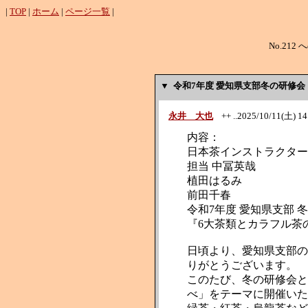
|
TOP
|
ホーム
|
ページ一覧
|
No.212 
▼ 令和7年度 愛知県支部冬の研修
永井 大也
++ ..2025/10/11(土) 14:
内容：
日本茶インストラクター
担当 中冨英哉
植田はるみ
前田千春
令和7年度 愛知県支部 
『6大茶類とカラフル茶
日頃より、愛知県支部の
りがとうございます。
このたび、冬の研修会と
べ」をテーマに開催いた