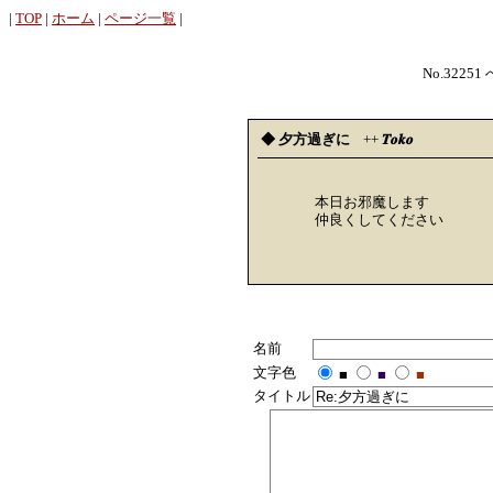
|
TOP
|
ホーム
|
ページ一覧
|
No.32251
◆ 夕方過ぎに
++
𝑻𝒐𝒌𝒐
本日お邪魔します
仲良くしてください
名前
文字色
■
■
■
タイトル