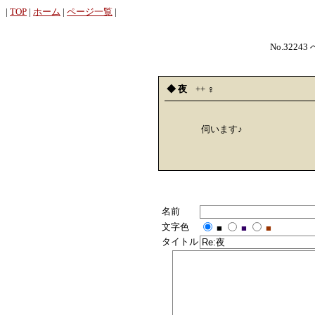
|
TOP
|
ホーム
|
ページ一覧
|
No.32243
◆ 夜
++
︎︎♀
伺います♪
名前
文字色
■
■
■
タイトル