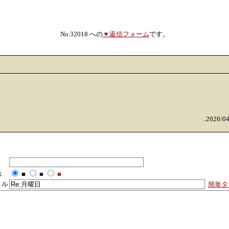
No.32018 への
▼返信フォーム
です。
ん
..2026/0
色
■
■
■
トル
簡単タ