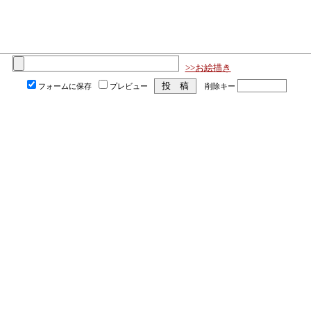
>>お絵描き
フォームに保存
プレビュー
削除キー