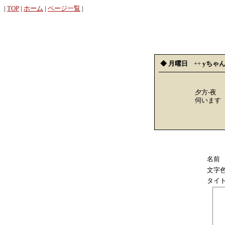
|
TOP
|
ホーム
|
ページ一覧
|
◆ 月曜日
++
yちゃ
夕方-夜
伺います
名前
文字
タイ