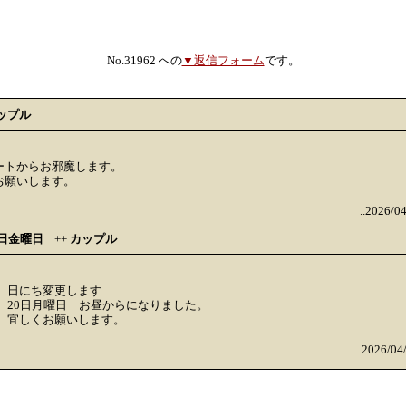
No.31962 への
▼返信フォーム
です。
ップル
ートからお邪魔します。
お願いします。
..2026/0
17日金曜日
++
カップル
日にち変更します
20日月曜日 お昼からになりました。
宜しくお願いします。
..2026/04