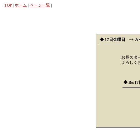
|
TOP
|
ホーム
|
ページ一覧
|
◆ 17日金曜日
++
カ
お昼スタ
よろしく
◆ Re: