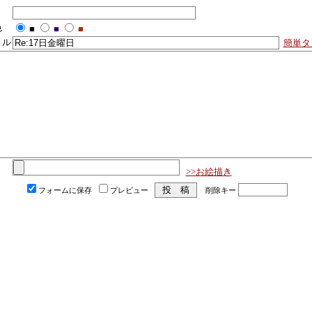
色
■
■
■
トル
簡単タ
>>お絵描き
フォームに保存
プレビュー
削除キー