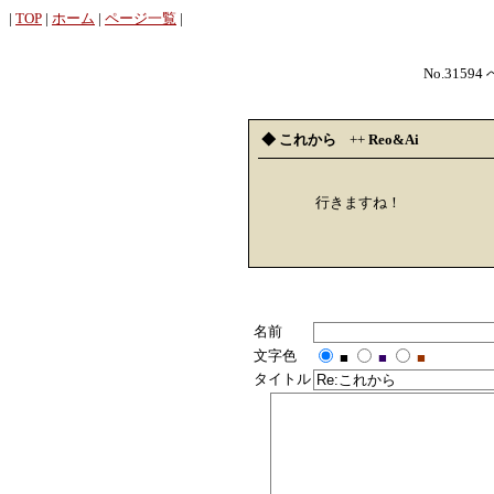
|
TOP
|
ホーム
|
ページ一覧
|
No.31594
◆ これから
++
Reo&Ai
行きますね！
名前
文字色
■
■
■
タイトル