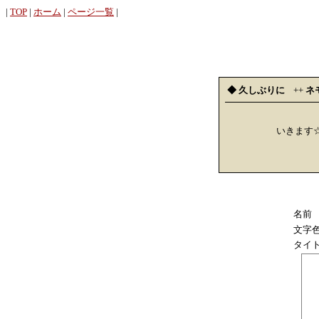
|
TOP
|
ホーム
|
ページ一覧
|
◆ 久しぶりに
++
ネ
いきます
名前
文字
タイ