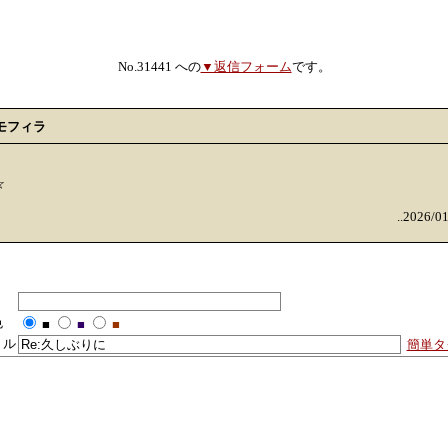
No.31441 への
▼返信フォーム
です。
モフィラ
☆
..2026/0
色
■
■
■
トル
簡単タ