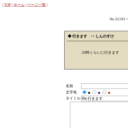
|
TOP
|
ホーム
|
ページ一覧
|
No.31193
◆ 行きます
++
しんのすけ
20時くらいに行きます
名前
文字色
■
■
■
タイトル