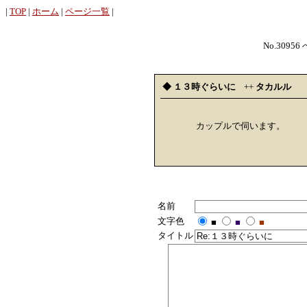
|
TOP
|
ホーム
|
ページ一覧
|
No.30956
◆ １３時ぐらいに
++
タカルル
カップルで伺います。
名前
文字色
■
■
■
タイトル