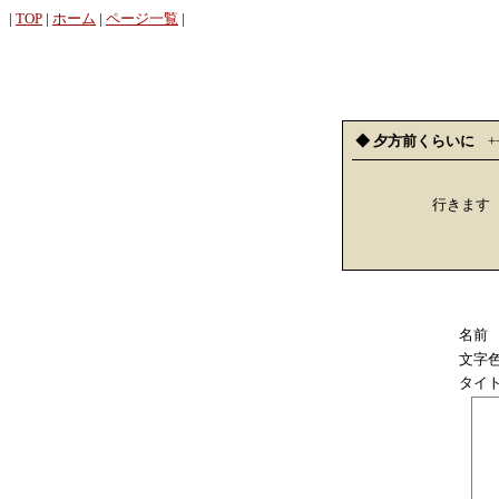
|
TOP
|
ホーム
|
ページ一覧
|
◆ 夕方前くらいに
+
行きます
名前
文字
タイ