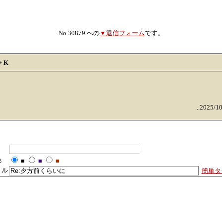
No.30879 への
▼返信フォーム
です。
+
K
..2025/1
色
■
■
■
トル
簡単タ