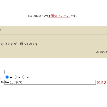
No.29628 への
▼返信フォーム
です。
チ
になりますが、伺ってみます。
..2025/0
色
■
■
■
トル
簡単タ