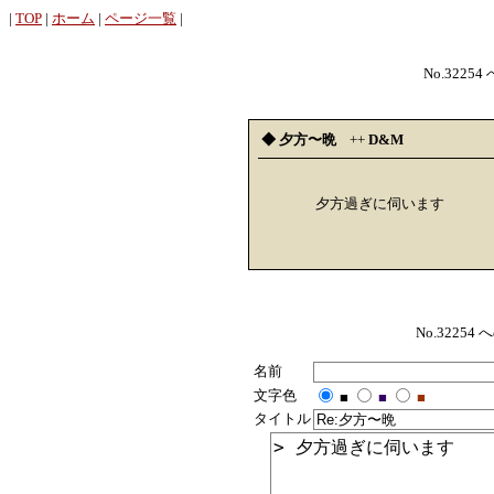
|
TOP
|
ホーム
|
ページ一覧
|
No.32254
◆ 夕方〜晩
++
D&M
夕方過ぎに伺います
No.322
名前
文字色
■
■
■
タイトル