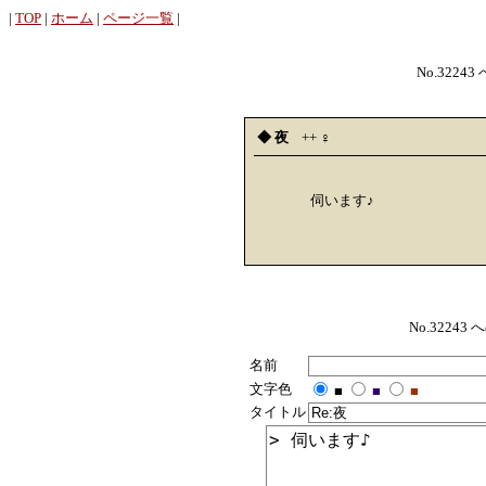
|
TOP
|
ホーム
|
ページ一覧
|
No.32243
◆ 夜
++
︎︎♀
伺います♪
No.322
名前
文字色
■
■
■
タイトル