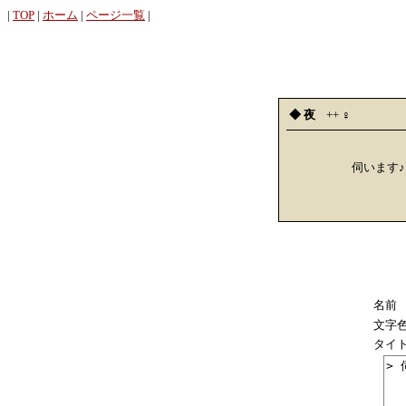
|
TOP
|
ホーム
|
ページ一覧
|
◆ 夜
++
︎︎♀
伺います♪
名前
文字
タイ