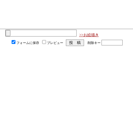
>>お絵描き
フォームに保存
プレビュー
削除キー