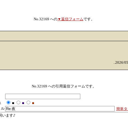
No.32169 への
▼返信フォーム
です。
..2026/0
No.32169 への引用返信フォームです。
色
■
■
■
トル
簡単タ