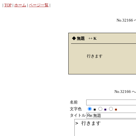
|
TOP
|
ホーム
|
ページ一覧
|
No.32166
◆ 無題
++
K
行きます
No.321
名前
文字色
■
■
■
タイトル