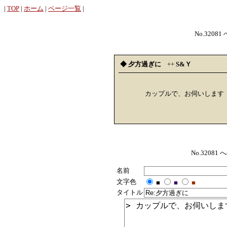
|
TOP
|
ホーム
|
ページ一覧
|
No.32081
◆ 夕方過ぎに
++
S&Ｙ
カップルで、お伺いします
No.320
名前
文字色
■
■
■
タイトル