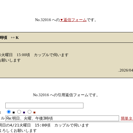
No.32016 への
▼返信フォーム
です。
3時頃
++
K
21火曜日 15:00頃 カップルで伺います
お願いします
..2026/0
No.32016 への引用返信フォームです。
色
■
■
■
トル
簡単タ