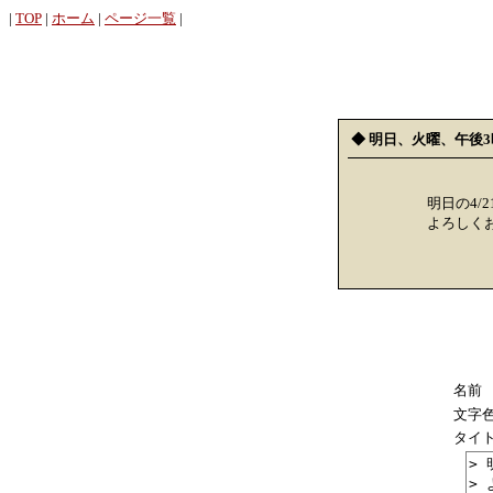
|
TOP
|
ホーム
|
ページ一覧
|
◆ 明日、火曜、午後
明日の4/
よろしく
名前
文字
タイ