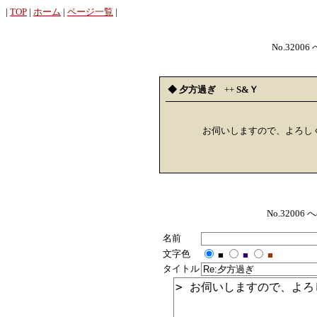
|
TOP
|
ホーム
|
ページ一覧
|
No.32006
◆ 夕方過ぎ
++
S&Ｙ
お伺いしますので、よろし
No.320
名前
文字色
■
■
■
タイトル