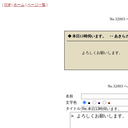
|
TOP
|
ホーム
|
ページ一覧
|
No.32003
◆ 本日13時伺います。
++
あきら
よろしくお願いします。
No.320
名前
文字色
■
■
■
タイトル