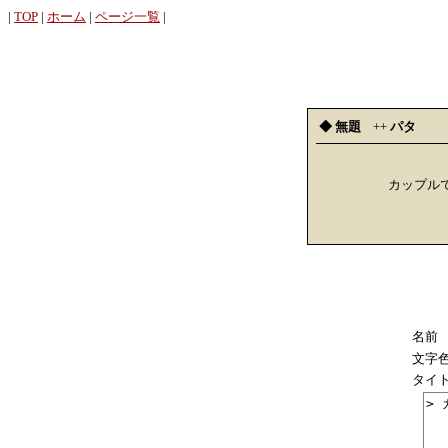
|
TOP
|
ホーム
|
ページ一覧
|
◆ 無題
++
パタ
カップル
名前
文字
タイ