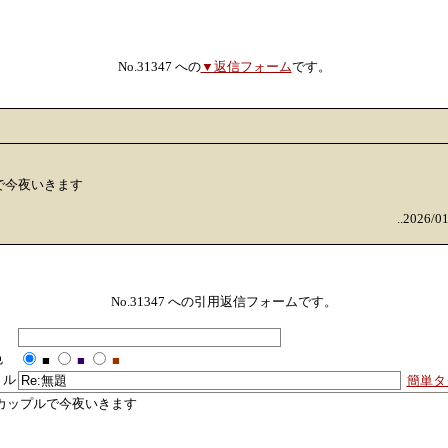
No.31347 への
▼返信フォーム
です。
で今夜いきます
..2026/0
No.31347 への引用返信フォームです。
色
■
■
■
トル
簡単タ