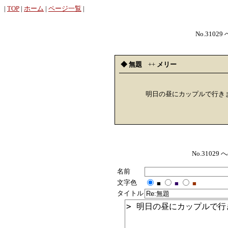
|
TOP
|
ホーム
|
ページ一覧
|
No.31029
◆ 無題
++
メリー
明日の昼にカップルで行き
No.310
名前
文字色
■
■
■
タイトル