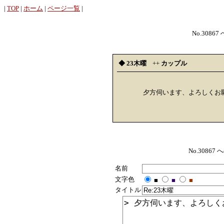
|
TOP
|
ホーム
|
ページ一覧
|
No.30867
◆ 23木曜
++
カップル
夕方伺います、よろしくお
No.308
名前
文字色
■
■
■
タイトル