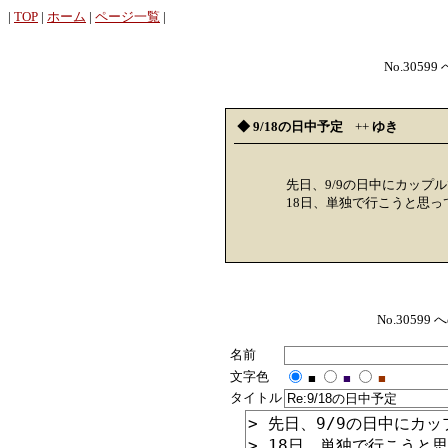
|
TOP
|
ホーム
|
ページ一覧
|
No.30599
◆ 9/18の日中予定
++
ゆき
先日、9/9の日中にカップ
18日、単独で行こうと思
No.305
名前
文字色
■
■
■
タイトル