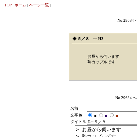
|
TOP
|
ホーム
|
ページ一覧
|
No.29634
◆ ５／８
++
H2
お昼から伺います
熟カップルです
No.296
名前
文字色
■
■
■
タイトル