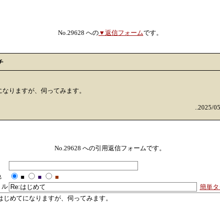
No.29628 への
▼返信フォーム
です。
チ
になりますが、伺ってみます。
..2025/0
No.29628 への引用返信フォームです。
色
■
■
■
トル
簡単タ