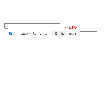
>>お絵描き
フォームに保存
プレビュー
削除キー