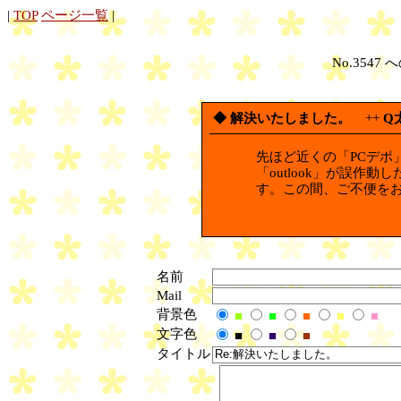
|
TOP
ページ一覧
|
No.3547 
◆ 解決いたしました。
++
Q
先ほど近くの「PCデポ
「outlook」が誤作
す。この間、ご不便を
名前
Mail
背景色
■
■
■
■
■
文字色
■
■
■
タイトル