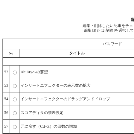
編集・削除したい記事をチェ
[編集]または[削除]を選択
パスワード
No
タイトル
52
Abilityへの要望
53
インサートエフェクターの表示数の拡大
54
インサートエフェクターのドラッグアンドドロップ
56
スコアディタの譜表設定
57
元に戻す（Ctl+Z）の回数の増加