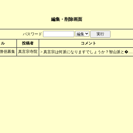
編集・削除画面
パスワード
トル
投稿者
コメント
 僧侶募集
真言宗寺院
> 真言宗は何派になりますでしょうか？智山派と�.......