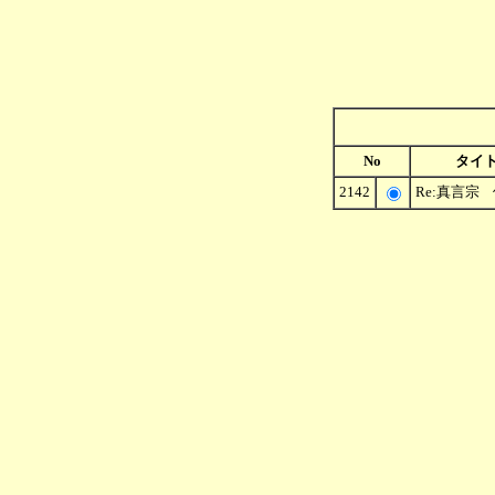
No
タイ
2142
Re:真言宗