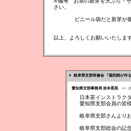
※備考 お茶の新芽を天ぷら・
さい。
ビニール袋だと新芽が傷み
以上、よろしくお願いいたしま
▼
岐阜県支部研修会 『薬剤師が作
愛知県支部事務局 岩本晃英
++ ..20
日本茶インストラク
愛知県支部会員の皆
岐阜県支部さんより
岐阜県支部総会の記