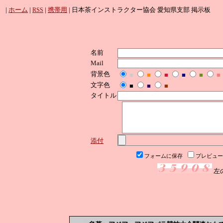
|
ホーム
|
|
携帯用
| 日本茶インストラクター協会 愛知県支部 掲示板
RSS
名前
Mail
背景色
■
■
■
■
■
■
文字色
■
■
■
タイトル
添付
フォームに保存
プレビュー
左