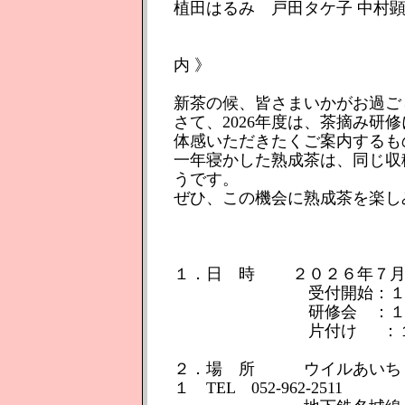
植田はるみ 戸田タケ子 中村
《 新茶と熟成茶
内 》
新茶の候、皆さまいかがお過ご
さて、2026年度は、茶摘み研
体感いただきたくご案内するも
一年寝かした熟成茶は、同じ収
うです。
ぜひ、この機会に熟成茶を楽し
１．日 時 ２０２６年７
受付開始：１３：
研修会 ：１４：０
片付け ：１６：
２．場 所 ウイルあいち 2
１ TEL 052-962-2511