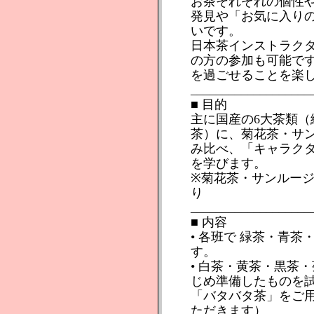
お茶それぞれの個性
発見や「お気に入り
いです。
日本茶インストラク
の方の参加も可能で
を過ごせることを楽
___________________
■ 目的
主に国産の6大茶類
茶）に、菊花茶・サ
み比べ、「キャラク
を学びます。
※菊花茶・サンルー
り
___________________
■ 内容
• 各班で 緑茶・青
す。
• 白茶・黄茶・黒茶
じめ準備したものを
「バタバタ茶」をご
ただきます）