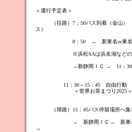
＜運行予定表＞
（往路）7：50バス到着（金山） →
ス）
8：50 → 新東名or東名 →9
※浜松SAは浜名湖などのほかの
→新静岡ＩＣ → 11：30会場
11：30～15：45 自由行動
＜世界お茶まつり2025
（帰路）15：45バス停留場所へ集合
→ 新静岡ＩＣ→ 新東名 →17
→