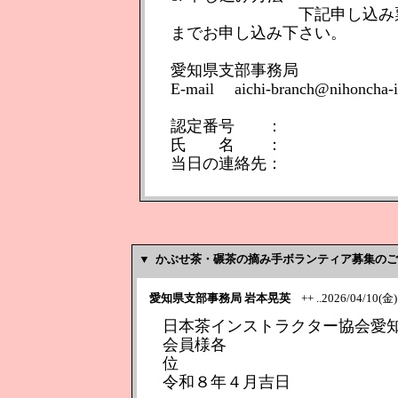
下記申し込み票にご記入
までお申し込み下さい。
愛知県支部事務局
E-mail aichi-branch@nihoncha-in
認定番号 ：
氏 名 ：
当日の連絡先：
▼
かぶせ茶・碾茶の摘み手ボランティア募集のご
愛知県支部事務局 岩本晃英
++ ..2026/04/10(金) 
日本茶インストラクター協会愛
会員様各
令和８年４月吉日