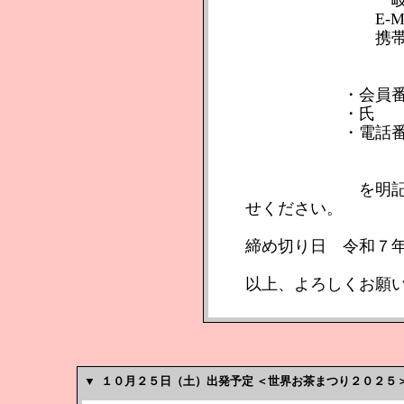
岐阜県支部
E-Mail：inquiry
携帯 080-3
・会員番
・氏 
・電話番号（当
を明記の上、メ
せください。
締め切り日 令和７年
以上、よろしくお願
▼
１０月２５日（土）出発予定 ＜世界お茶まつり２０２５