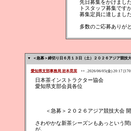
先日募集をかけまし
トスタッフ募集です
募集定員に達しまし
多数のご応募ありが
▼
＜急募＞締切り日６月１３日（土）２０２６アジア競技大
愛知県支部事務局 岩本晃英
++ ..2026/06/05(金) 20:17 [170
日本茶インストラクター協会
愛知県支部会員
日本茶イン
愛知県支部
＜急募＞２０２６アジア競技大会 開
さわやかな新茶シーズンもあっという間
が、