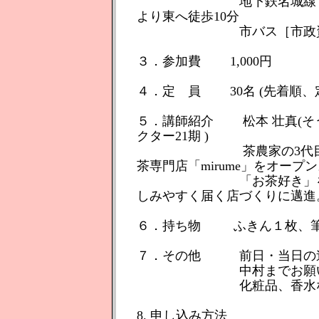
地下鉄名城線［名古屋
より東へ徒歩10分
市バス［市政資料館南
３．参加費 1,000円
４．定 員 30名 (先着順、
５．講師紹介 松本 壮真(そう
クター21期 )
茶農家の3代目として育
茶専門店「mirume」をオープ
「お茶好き」を増やす
しみやすく届く店づくりに邁進
６．持ち物 ふきん１枚、筆
７．その他 前日・当日の
中村までお願いいたします。
化粧品、香水など香り
8. 申し込み方法