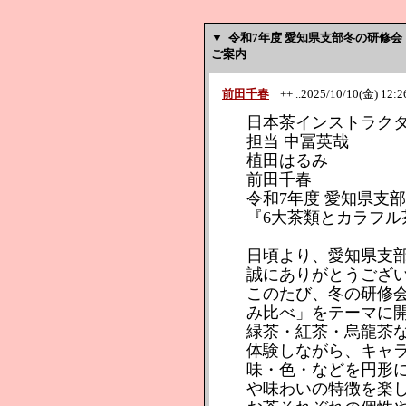
▼
令和7年度 愛知県支部冬の研修
ご案内
前田千春
++ ..2025/10/10(金) 12:26
日本茶インストラク
担当 中冨英哉
植田はるみ
前田千春
令和7年度 愛知県支
『6大茶類とカラフル
日頃より、愛知県支
誠にありがとうござ
このたび、冬の研修
み比べ」をテーマに
緑茶・紅茶・烏龍茶な
体験しながら、キャ
味・色・などを円形
や味わいの特徴を楽