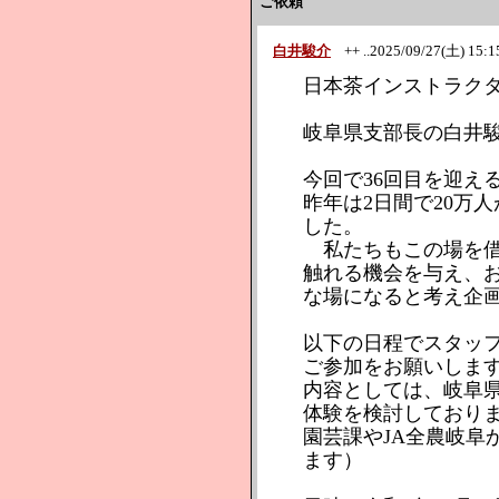
ご依頼
白井駿介
++ ..2025/09/27(土) 15:15
日本茶インストラク
岐阜県支部長の白井
今回で36回目を迎え
昨年は2日間で20万
した。
私たちもこの場を借
触れる機会を与え、
な場になると考え企
以下の日程でスタッ
ご参加をお願いしま
内容としては、岐阜
体験を検討しており
園芸課やJA全農岐阜
ます）