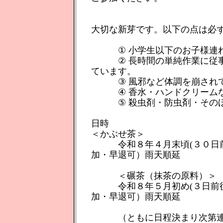
大切な新芽です。以下の点は必
① 小学生以下のお子様連れ
② 長時間の単純作業に従事
ています。
③ 風邪など体調を崩されて
④ 香水・ハンドクリームな
⑤ 殺虫剤・防虫剤・そのほ
日時
＜かぶせ茶＞
令和８年４月末頃(３０日前後
加・早退可）雨天順延
＜碾茶（抹茶の原料）＞
令和８年５月初め(３日前後を
加・早退可）雨天順延
（ともに日程決まり次第連